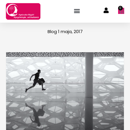
Przejdź
0
Wóz
do
treści
Blog 1 maja, 2017