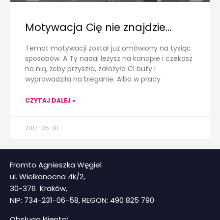
Motywacja Cię nie znajdzie…
Temat motywacji został już omówiony na tysiąc
sposobów. A Ty nadal leżysz na kanapie i czekasz
na nią, żeby przyszła, założyła Ci buty i
wyprowadziła na bieganie. Albo w pracy
CZYTAJ DALEJ »
2017-05-01
Fromto Agnieszka Węgiel
ul. Wielkanocna 4k/2,
30-376 Kraków,
NIP: 734-231-06-58, REGON: 490 825 790
Obsługa klienta: