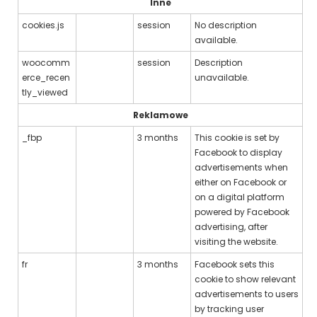
Inne
cookies.js
session
No description
available.
woocomm
session
Description
erce_recen
unavailable.
tly_viewed
Reklamowe
_fbp
3 months
This cookie is set by
Facebook to display
advertisements when
either on Facebook or
on a digital platform
powered by Facebook
advertising, after
visiting the website.
fr
3 months
Facebook sets this
cookie to show relevant
advertisements to users
by tracking user