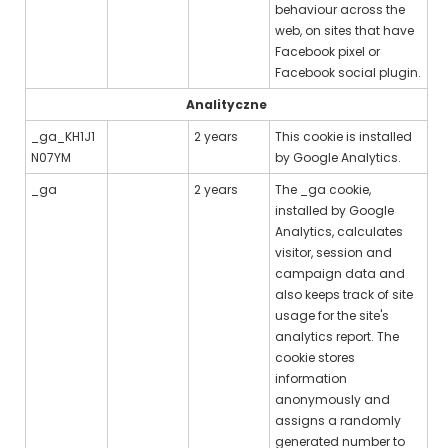
behaviour across the
web, on sites that have
Facebook pixel or
Facebook social plugin.
Analityczne
_ga_KH1J1
2 years
This cookie is installed
N07YM
by Google Analytics.
_ga
2 years
The _ga cookie,
installed by Google
Analytics, calculates
visitor, session and
campaign data and
also keeps track of site
usage for the site's
analytics report. The
cookie stores
information
anonymously and
assigns a randomly
generated number to