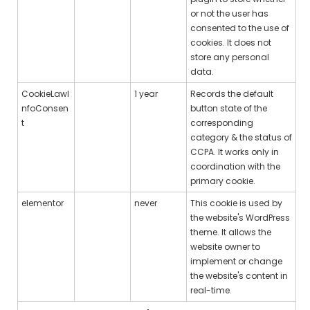
or not the user has
consented to the use of
cookies. It does not
store any personal
data.
CookieLawI
1 year
Records the default
nfoConsen
button state of the
t
corresponding
category & the status of
CCPA. It works only in
coordination with the
primary cookie.
elementor
never
This cookie is used by
the website's WordPress
theme. It allows the
website owner to
implement or change
the website's content in
real-time.