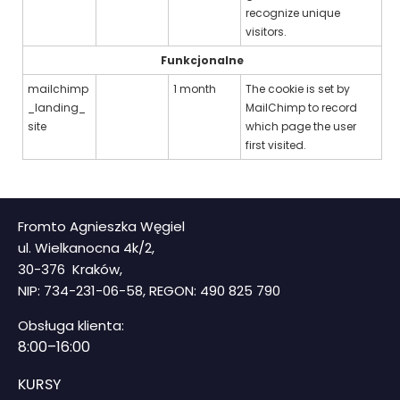
recognize unique
visitors.
Funkcjonalne
mailchimp
1 month
The cookie is set by
_landing_
MailChimp to record
site
which page the user
first visited.
Fromto Agnieszka Węgiel
ul. Wielkanocna 4k/2,
30-376 Kraków,
NIP: 734-231-06-58, REGON: 490 825 790
Obsługa klienta:
8
:00–16:00
KURSY