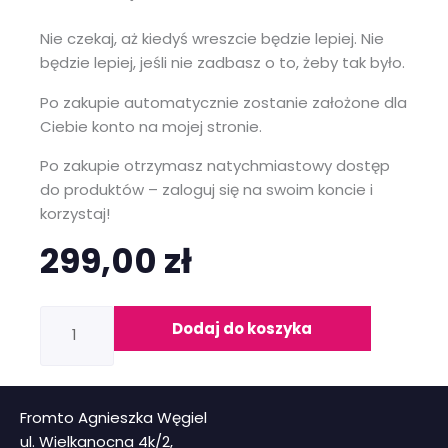
Nie czekaj, aż kiedyś wreszcie będzie lepiej. Nie
będzie lepiej, jeśli nie zadbasz o to, żeby tak było.
Po zakupie automatycznie zostanie założone dla
Ciebie konto na mojej stronie.
Po zakupie otrzymasz natychmiastowy dostęp
do produktów – zaloguj się na swoim koncie i
korzystaj!
299,00
zł
ilość
Kurs
Dodaj do koszyka
„Ile
waży
stres?”
Fromto Agnieszka Węgiel
ul. Wielkanocna 4k/2,