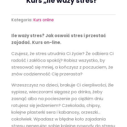
Kurs „Ile waży stres?”
Kategoria:
Kurs online
Ile waży stres? Jak oswoić stres i przestać
zajadać. Kurs on-line.
Czujesz, że stres utrudnia Ci życie? Że odbiera Ci
radość i zakłóca spokój? Robisz wszystko, by
stresować się mniej, a kończysz z poczuciem, że
znów codzienność Cię przerasta?
Wrzeszczysz na dzieci, brakuje Ci cierpliwości, źle
sypiasz, wieczorami sięgasz po drinka, żeby
zasnąć albo na pocieszenie po ciężkim dniu
ratujesz się jedzeniem? Czekolada, chipsy,
kolejne plasterki sera i kabanosy, orzeszki…
cokolwiek. Wpadasz w błędne koło zajadania
stresu generując sobie kolejne powody do stresu