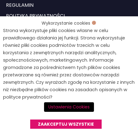
REGULAMIN
POLITYKA PRYWATNOŚCI
Wykorzystanie cookies
USTAWIENIA COOKIES
Strona wykorzystuje pliki cookies własne w celu
prawidłowego działania jej funkcji. Strona wykorzystuje
również pliki cookies podmiotów trzecich w celu
Formularz odstąpienia od umowy
Chcesz wiedzieć więcej?
korzystania z zewnętrznych narzędzi analitycznych,
Napisz do mnie!
społecznościowych, marketingowych. Informacje
gromadzone za pośrednictwem tych plików cookies
kontakt@agnieszkawegiel.pl
przetwarzane są również przez dostawców narzędzi
zewnętrznych. Czy wyrażach zgodę na korzystanie z innych
664 687 026
niż niezbędne plików cookies na zasadach opisanych w
F
I
polityce prywatności?
a
n
Ustawienia Cookies
c
s
© 2026 Agnieszka Węgiel
e
t
ZAAKCEPTUJ WSZYSTKIE
Strona pod troskliwymi skrzydłami
simplyyourself.online
b
a