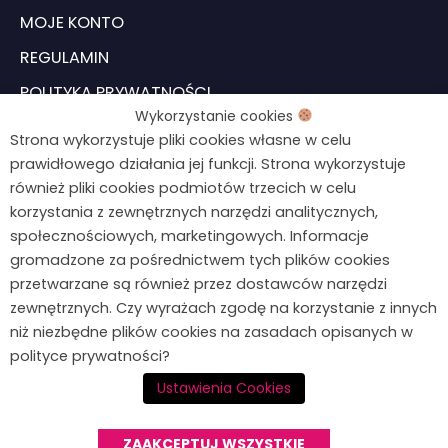
MOJE KONTO
REGULAMIN
POLITYKA PRYWATNOŚCI
Wykorzystanie cookies
USTAWIENIA COOKIES
Strona wykorzystuje pliki cookies własne w celu
prawidłowego działania jej funkcji. Strona wykorzystuje
również pliki cookies podmiotów trzecich w celu
Formularz odstąpienia od umowy
Chcesz wiedzieć więcej?
korzystania z zewnętrznych narzędzi analitycznych,
Napisz do mnie!
społecznościowych, marketingowych. Informacje
gromadzone za pośrednictwem tych plików cookies
kontakt@agnieszkawegiel.pl
przetwarzane są również przez dostawców narzędzi
zewnętrznych. Czy wyrażach zgodę na korzystanie z innych
664 687 026
niż niezbędne plików cookies na zasadach opisanych w
F
I
polityce prywatności?
a
n
Ustawienia Cookies
c
s
© 2026 Agnieszka Węgiel
ZAAKCEPTUJ WSZYSTKIE