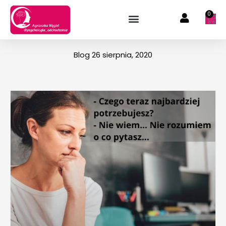
Przejdź
0
Wóz
do
treści
Blog 26 sierpnia, 2020