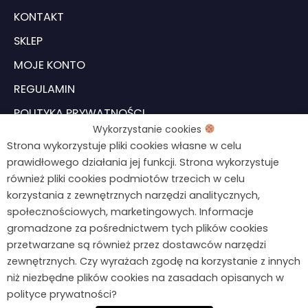
KONTAKT
SKLEP
MOJE KONTO
REGULAMIN
POLITYKA PRYWATNOŚCI
Wykorzystanie cookies
USTAWIENIA COOKIES
Strona wykorzystuje pliki cookies własne w celu
prawidłowego działania jej funkcji. Strona wykorzystuje
również pliki cookies podmiotów trzecich w celu
Formularz odstąpienia od umowy
Chcesz wiedzieć więcej?
korzystania z zewnętrznych narzędzi analitycznych,
Napisz do mnie!
społecznościowych, marketingowych. Informacje
gromadzone za pośrednictwem tych plików cookies
kontakt@agnieszkawegiel.pl
przetwarzane są również przez dostawców narzędzi
zewnętrznych. Czy wyrażach zgodę na korzystanie z innych
664 687 026
niż niezbędne plików cookies na zasadach opisanych w
F
I
polityce prywatności?