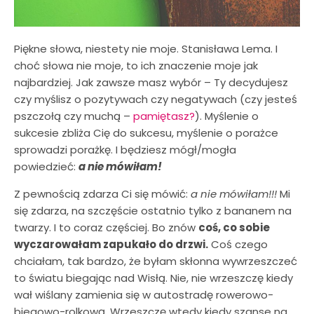
Piękne słowa, niestety nie moje. Stanisława Lema. I
choć słowa nie moje, to ich znaczenie moje jak
najbardziej. Jak zawsze masz wybór – Ty decydujesz
czy myślisz o pozytywach czy negatywach (czy jesteś
pszczołą czy muchą –
pamiętasz?
). Myślenie o
sukcesie zbliża Cię do sukcesu, myślenie o porażce
sprowadzi porażkę. I będziesz mógł/mogła
powiedzieć:
a nie mówiłam!
Z pewnością zdarza Ci się mówić:
a nie mówiłam!!!
Mi
się zdarza, na szczęście ostatnio tylko z bananem na
twarzy. I to coraz częściej. Bo znów
coś, co sobie
wyczarowałam zapukało do drzwi.
Coś czego
chciałam, tak bardzo, że byłam skłonna wywrzeszczeć
to światu biegając nad Wisłą. Nie, nie wrzeszczę kiedy
wał wiślany zamienia się w autostradę rowerowo-
biegowo-rolkową. Wrzeszczę wtedy kiedy szanse na