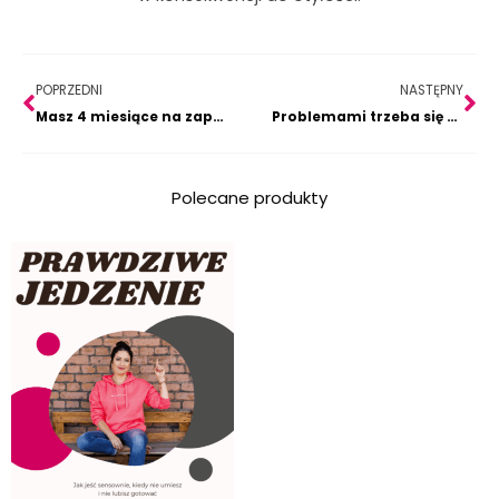
Prev
Na
POPRZEDNI
NASTĘPNY
Masz 4 miesiące na zaplanowanie corocznej katastrofy. Albo uniknięcie, czyli jak zrujnować sobie święta.
Problemami trzeba się zajmować, a nie przejmować czyli o prokrastynacji.
Polecane produkty