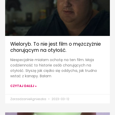
Wieloryb. To nie jest film o mężczyźnie
chorującym na otyłość.
Niespecjalnie miałam ochotę na ten film. Moja
codzienność to historie osób chorujących na
otyłość. Słyszę jak ciężko się oddycha, jak trudno
wstać z kanapy. Bałam
CZYTAJ DALEJ »
ZarzadzanieAgnieszka
2023-03-12