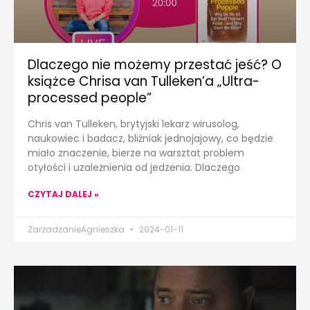
Dlaczego nie możemy przestać jeść? O
książce Chrisa van Tulleken’a „Ultra-
processed people”
Chris van Tulleken, brytyjski lekarz wirusolog,
naukowiec i badacz, bliźniak jednojajowy, co będzie
miało znaczenie, bierze na warsztat problem
otyłości i uzależnienia od jedzenia. Dlaczego
CZYTAJ DALEJ »
ZarzadzanieAgnieszka
2024-01-11