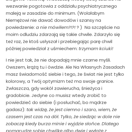
wezwanie pogotowia z oddziału psychiatrycznego
maleją w zasadzie do minimum. (Wolałabym
Niemężowi nie dawać dowodów i szansy na
powiedzenie:
a nie mówiłem?!?!
? ) Na szczęście na
moim odludziu zdarzają się takie chwile. Zdarzyło się
też raz, że ktoś usłyszał i przebiegając parę chwil
później powiedział z uśmiechem:
trzymam kciuki!
I nie jest tak, że nie dopadają mnie czarne myśli.
Owszem, krążą tu i ówdzie. Ale Na Własnych Zasadach
masz świadomość siebie i tego, że świat nie jest tylko
kolorowy, a Twój optymizm też ma swoje granice.
Zwłaszcza, gdy wokół zawierucha, śnieżyca i
gradobicie. Jedyne co musisz wtedy zrobić to
powiedzieć do siebie (i posłuchać, bo mądrze
gadasz):
tak widzę, że jest ciemno i szaro, wiem, że
czasem jest czas na dół. Tylko, że siedząc w dole nie
zobaczę kiedy burza minie i wyjdzie słońce. Dlatego
pomarudzę sobie chwilkę albo dwie i wyłażę z