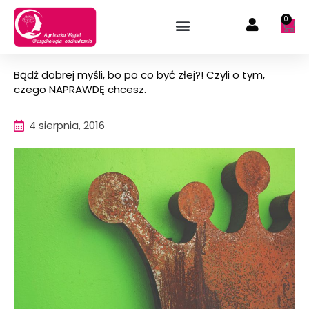
Przejdź
0
Wóz
do
treści
Bądź dobrej myśli, bo po co być złej?! Czyli o tym,
czego NAPRAWDĘ chcesz.
4 sierpnia, 2016