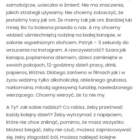
samobójcze, ucieczka w śmierć. Nie ma znaczenia,
jakich strategii używamy. Nie chcemy zobaczyć, że
jesteśmy tacy jak oni. Że mamy tak jak oni. Bardziej lub
mniej. Bo to bolesna prawda o nas. A my chcemy
widzieć uśmiechniętą rodzinę na białej kanapie, w
salonie wypełnionym słońcem. Pstryk – 3 sekundy do
wrzucenia na Instagram. A rzeczywistość? Szara jak
kanapa, poplamiona dżemem, dzieci zamknięte w
swoich pokojach, 12-godzinny dzień pracy, drink,
papieros, kłótnia. Dlatego zarówno w filmach jak i w
życiu widzimy tylko alkoholiczkę, obleśnego grubasa,
narkomana, młodą agresywną furiatkę, nawiedzonego
wierzącego. Chcemy wierzyć, że to nie my.
A Ty? Jak sobie radzisz? Co robisz, żeby przetrwać
każdy kolejny dzień? Żeby wytrzymać z napięciem,
które nie chce zniknąć, pomimo, że masz wszystko.
Możesz biegać, żeby nie czuć, możesz zapracowywać
się, żeby złagodzić ból, możesz naklejać kolejne