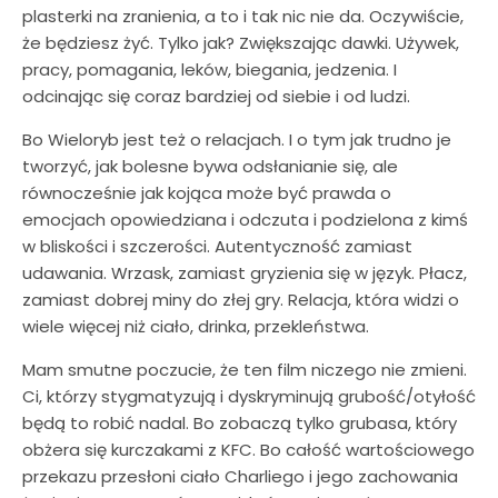
plasterki na zranienia, a to i tak nic nie da. Oczywiście,
że będziesz żyć. Tylko jak? Zwiększając dawki. Używek,
pracy, pomagania, leków, biegania, jedzenia. I
odcinając się coraz bardziej od siebie i od ludzi.
Bo Wieloryb jest też o relacjach. I o tym jak trudno je
tworzyć, jak bolesne bywa odsłanianie się, ale
równocześnie jak kojąca może być prawda o
emocjach opowiedziana i odczuta i podzielona z kimś
w bliskości i szczerości. Autentyczność zamiast
udawania. Wrzask, zamiast gryzienia się w język. Płacz,
zamiast dobrej miny do złej gry. Relacja, która widzi o
wiele więcej niż ciało, drinka, przekleństwa.
Mam smutne poczucie, że ten film niczego nie zmieni.
Ci, którzy stygmatyzują i dyskryminują grubość/otyłość
będą to robić nadal. Bo zobaczą tylko grubasa, który
obżera się kurczakami z KFC. Bo całość wartościowego
przekazu przesłoni ciało Charliego i jego zachowania