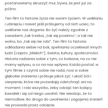
postanawiamy skruszyć mur, bywa, że jest już za
późno.
Ten film to historie życia nie swoim życiem. W uwikłaniu
i utknięciu i nawet jeśli próbujemy od nich uciec, to
uwikłanie nas dogania. Bo żyć należy zgodnie z
zasadami „tak trzeba, „tak się powinno”, a tak nie
wolno, bo „tak się nie robi”. Ten film to historia
odkładania siebie na bok, spełniania oczekiwań innych
ludzi (często „bliskich”), świata, kultury, społeczności.
Historia radzenia sobie z tym, co bolesne, na co nie
mamy wpływu, a co na nas wpływa. Każda postać w
tym filmie z czymś sobie nie radzi, nosi w sobie
głębokie zranienia i próbuje jakoś żyć. I ukoić ból i
cierpienie, które nie pozwalają odetchnąć ani na
moment. I robi wszystko, żeby odciąć ten bolący
kawałek i się od niego uwolnić. Nie wiedząc, że to
niemożliwe. Bo droga do uwolnienia i zagojenia zranień
nie prowadzi przez odcięcie.