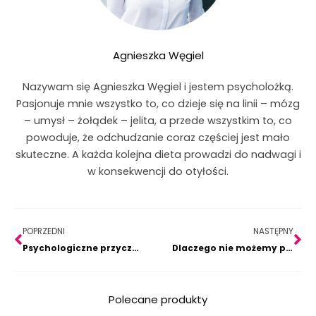
Agnieszka Węgiel
Nazywam się Agnieszka Węgiel i jestem psycholożką.
Pasjonuje mnie wszystko to, co dzieje się na linii – mózg
– umysł – żołądek – jelita, a przede wszystkim to, co
powoduje, że odchudzanie coraz częściej jest mało
skuteczne. A każda kolejna dieta prowadzi do nadwagi i
w konsekwencji do otyłości.
Prev
Na
POPRZEDNI
NASTĘPNY
Psychologiczne przyczyny otyłości
Dlaczego nie możemy przestać jeść? O książce Chrisa van Tulleken’a „Ultra-processed people”
Polecane produkty