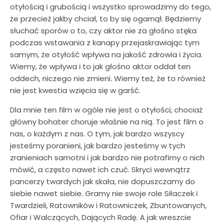
otyłością i grubością i wszystko sprowadzimy do tego,
że przecież jakby chciał, to by się ogarnął. Będziemy
słuchać sporów o to, czy aktor nie za głośno stęka
podczas wstawania z kanapy przejaskrawiając tym
samym, że otyłość wpływa na jakość zdrowia i życia.
Wiemy, że wpływa i to jak głośno aktor oddał ten
oddech, niczego nie zmieni. Wiemy też, że to również
nie jest kwestia wzięcia się w garść.
Dla mnie ten film w ogóle nie jest o otyłości, chociaż
główny bohater choruje właśnie na nią. To jest film o
nas, o każdym z nas. O tym, jak bardzo wszyscy
jesteśmy poranieni, jak bardzo jesteśmy w tych
zranieniach samotni i jak bardzo nie potrafimy o nich
mówić, a często nawet ich czuć. Skryci wewnątrz
pancerzy twardych jak skała, nie dopuszczamy do
siebie nawet siebie. Gramy nie swoje role Siłaczek i
Twardzieli, Ratowników i Ratowniczek, Zbuntowanych,
Ofiar i Walczących, Dających Radę. A jak wreszcie