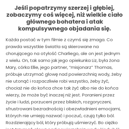
Jeśli popatrzymy szerzej i głębiej,
zobaczymy coś więcej, niż wielkie ciało
głównego bohatera i atak
kompulsywnego objadania się.
Każda postać w tym filmie z czymś się zmaga. Co
prawda wszystkie światła są skierowane na
chorującego na otyłość Charliego, ale on jest jednym
z wielu. On, tak samo jak jego opiekunka Liz, była żona
Mary, córka Ellie, jego partner, “misjonarz” Thomas,
próbuje utrzymać głowę nad powierzchnią wody, żeby
nie utonąć i rozpaczliwie robi wszystko, żeby żyć,
chociaż nie do końca chce tak żyć albo nie do końca
wierzy, że może być inaczej niż jest. Poranieni przez
życie i ludzi, porzuceni przez bliskich, rozgoryczeni,
sfrustrowani bezradnością i obezwładnieni emocjami,
których nie umieją nazwać i poczuć, czują tylko ból.
Rozdzierający ból, który próbują uśmierzyć. Bo ciężko