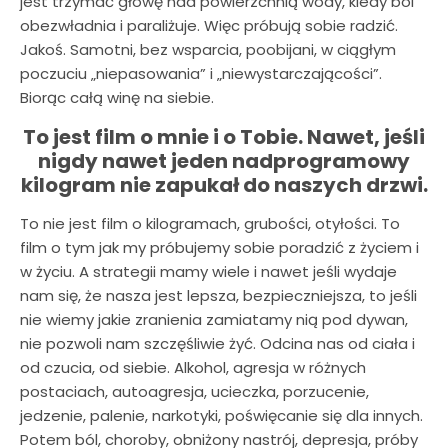
jest trzymać głowę nad powierzchnią wody, kiedy ból
obezwładnia i paraliżuje. Więc próbują sobie radzić.
Jakoś. Samotni, bez wsparcia, poobijani, w ciągłym
poczuciu „niepasowania” i „niewystarczającości”.
Biorąc całą winę na siebie.
To jest film o mnie i o Tobie. Nawet, jeśli
nigdy nawet jeden nadprogramowy
kilogram nie zapukał do naszych drzwi.
To nie jest film o kilogramach, grubości, otyłości. To
film o tym jak my próbujemy sobie poradzić z życiem i
w życiu. A strategii mamy wiele i nawet jeśli wydaje
nam się, że nasza jest lepsza, bezpieczniejsza, to jeśli
nie wiemy jakie zranienia zamiatamy nią pod dywan,
nie pozwoli nam szczęśliwie żyć. Odcina nas od ciała i
od czucia, od siebie. Alkohol, agresja w różnych
postaciach, autoagresja, ucieczka, porzucenie,
jedzenie, palenie, narkotyki, poświęcanie się dla innych.
Potem ból, choroby, obniżony nastrój, depresja, próby