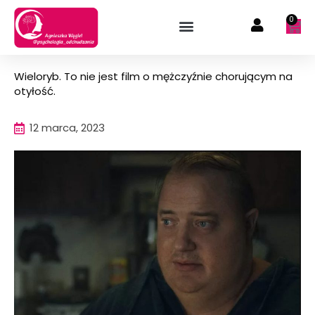
Przejdź
0
Wóz
do
treści
Wieloryb. To nie jest film o mężczyźnie chorującym na
otyłość.
12 marca, 2023