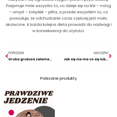
Pasjonuje mnie wszystko to, co dzieje się na linii – mózg
– umysł – żołądek – jelita, a przede wszystkim to, co
powoduje, że odchudzanie coraz częściej jest mało
skuteczne. A każda kolejna dieta prowadzi do nadwagi i
w konsekwencji do otyłości.
Prev
Na
POPRZEDNI
NASTĘPNY
Gruba grubsza załamana, czyli o tym, że za chwilę lek na całe zło.
Jak się nie ma co się lubi, czyli po co dziecku siekiera?
Polecane produkty