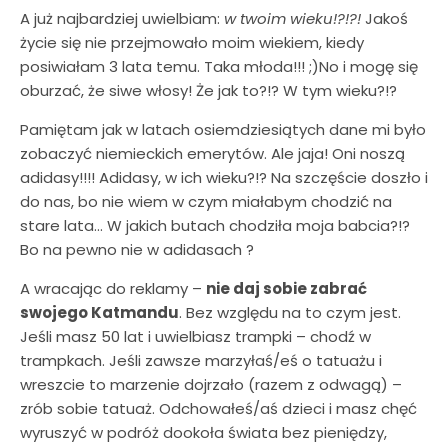
A już najbardziej uwielbiam:
w twoim wieku!?!?!
Jakoś
życie się nie przejmowało moim wiekiem, kiedy
posiwiałam 3 lata temu. Taka młoda!!! ;)No i mogę się
oburzać, że siwe włosy! Że jak to?!? W tym wieku?!?
Pamiętam jak w latach osiemdziesiątych dane mi było
zobaczyć niemieckich emerytów. Ale jaja! Oni noszą
adidasy!!!! Adidasy, w ich wieku?!? Na szczęście doszło i
do nas, bo nie wiem w czym miałabym chodzić na
stare lata… W jakich butach chodziła moja babcia?!?
Bo na pewno nie w adidasach ?
A wracając do reklamy –
nie daj sobie zabrać
swojego Katmandu
. Bez względu na to czym jest.
Jeśli masz 50 lat i uwielbiasz trampki – chodź w
trampkach. Jeśli zawsze marzyłaś/eś o tatuażu i
wreszcie to marzenie dojrzało (razem z odwagą) –
zrób sobie tatuaż. Odchowałeś/aś dzieci i masz chęć
wyruszyć w podróż dookoła świata bez pieniędzy,