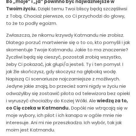
Bo „moje” i „ja” powinno być najważniejsze w
Twoim życiu.
Dzięki temu Twoi bliscy będą szczęśliwsi
z Tobą. Chociaż pierwsze, co Ci przychodzi do głowy,
to że to podły egoizm.
Zwłaszcza, że nikomu krzywdy Katmandu nie zrobisz.
Dlatego porzuć martwienie się o to co, kto pomyśli i jak
skomentuje Twoje Katmandu. Jakie to ma znaczenie?
Życzliwi będą się cieszyć, pozostali zrobią wszystko,
żeby Ci pokazać, jak głupi/a jesteś. Ty i ten pomysł. I
jak źle skończysz, gdy skoczysz na głęboką wodę.
Napiszą Ci scenariusze najczarniejsze z możliwych.
Jedyne jakie znają, bo przecież sami nigdy w życiu nie
odważyliby się zostawić pilota od telewizora bez opieki
i wyruszyć chociażby do Koziej Wólki. Ale
wiedzą za to,
co Cię czeka w Katmandu.
Dopóki nie wtrącają się w
moje wybory, ich pilot i ich kanapa w ogóle mnie nie
interesuje. Ani mi nie przeszkadza. Ich wybór, tak jak
moim jest Katmandu.