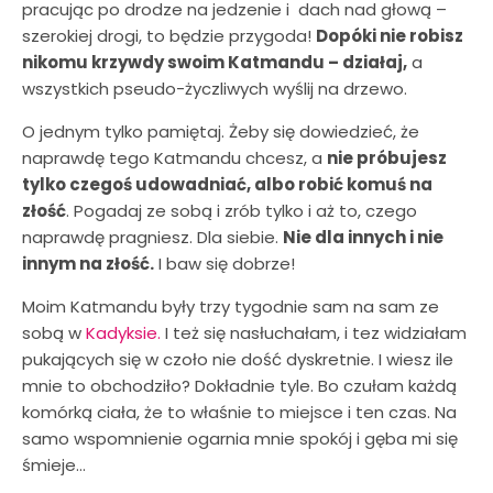
pracując po drodze na jedzenie i dach nad głową –
szerokiej drogi, to będzie przygoda!
Dopóki nie robisz
nikomu krzywdy swoim Katmandu – działaj,
a
wszystkich pseudo-życzliwych wyślij na drzewo.
O jednym tylko pamiętaj. Żeby się dowiedzieć, że
naprawdę tego Katmandu chcesz, a
nie próbujesz
tylko czegoś udowadniać, albo robić komuś na
złość
. Pogadaj ze sobą i zrób tylko i aż to, czego
naprawdę pragniesz. Dla siebie.
Nie dla innych i nie
innym na złość.
I baw się dobrze!
Moim Katmandu były trzy tygodnie sam na sam ze
sobą w
Kadyksie.
I też się nasłuchałam, i tez widziałam
pukających się w czoło nie dość dyskretnie. I wiesz ile
mnie to obchodziło? Dokładnie tyle. Bo czułam każdą
komórką ciała, że to właśnie to miejsce i ten czas. Na
samo wspomnienie ogarnia mnie spokój i gęba mi się
śmieje…