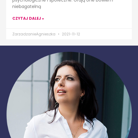
psychologiczne i społeczne. Grają one bowiem
niebagatelną
CZYTAJ DALEJ »
ZarzadzanieAgnieszka
2021-11-12