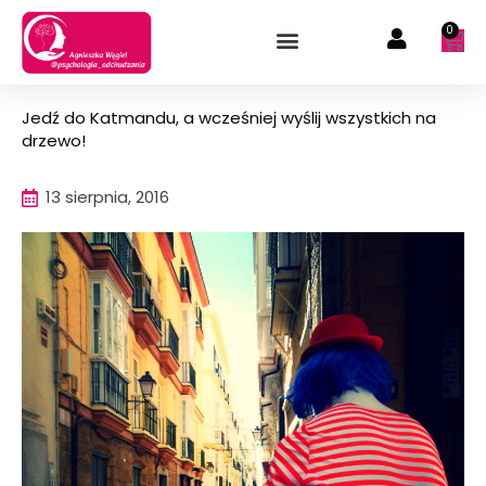
Przejdź
0
Wóz
do
treści
Jedź do Katmandu, a wcześniej wyślij wszystkich na
drzewo!
13 sierpnia, 2016