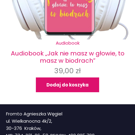
Audiobook
Audiobook „Jak nie masz w głowie, to
masz w biodrach”
39,00
zł
Dodaj do koszyka
Fromto Agnieszka Węgiel
ul. Wielkanocna 4k/2,
30-376 Kraków,