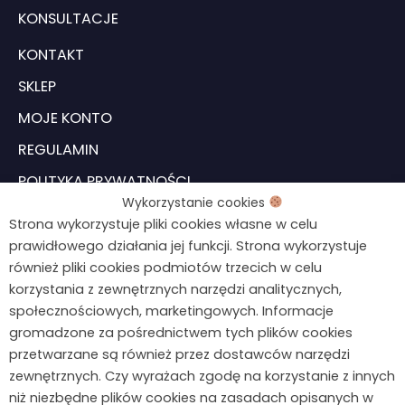
KONSULTACJE
KONTAKT
SKLEP
MOJE KONTO
REGULAMIN
POLITYKA PRYWATNOŚCI
Wykorzystanie cookies
USTAWIENIA COOKIES
Strona wykorzystuje pliki cookies własne w celu
prawidłowego działania jej funkcji. Strona wykorzystuje
również pliki cookies podmiotów trzecich w celu
Formularz odstąpienia od umowy
Chcesz wiedzieć więcej?
korzystania z zewnętrznych narzędzi analitycznych,
Napisz do mnie!
społecznościowych, marketingowych. Informacje
gromadzone za pośrednictwem tych plików cookies
kontakt@agnieszkawegiel.pl
przetwarzane są również przez dostawców narzędzi
zewnętrznych. Czy wyrażach zgodę na korzystanie z innych
664 687 026
niż niezbędne plików cookies na zasadach opisanych w