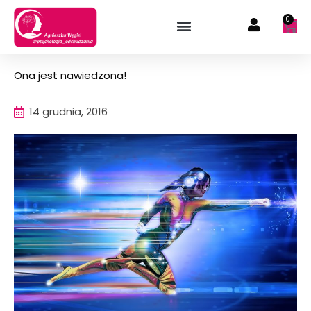
Przejdź
0
Wóz
do
treści
Ona jest nawiedzona!
14 grudnia, 2016