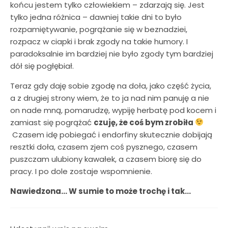
końcu jestem tylko człowiekiem – zdarzają się. Jest
tylko jedna różnica – dawniej takie dni to było
rozpamiętywanie, pogrążanie się w beznadziei,
rozpacz w ciapki i brak zgody na takie humory. I
paradoksalnie im bardziej nie było zgody tym bardziej
dół się pogłębiał.
Teraz gdy daję sobie zgodę na doła, jako część życia,
a z drugiej strony wiem, że to ja nad nim panuję a nie
on nade mną, pomarudzę, wypiję herbatę pod kocem i
zamiast się pogrążać
czuję, że coś bym zrobiła
Czasem idę pobiegać i endorfiny skutecznie dobijają
resztki doła, czasem zjem coś pysznego, czasem
puszczam ulubiony kawałek, a czasem biorę się do
pracy. I po dole zostaje wspomnienie.
Nawiedzona… W sumie to może trochę i tak…