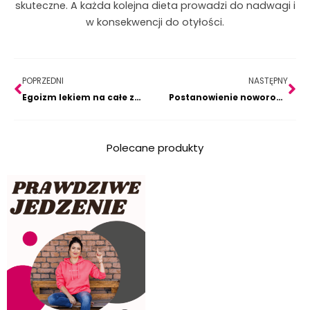
skuteczne. A każda kolejna dieta prowadzi do nadwagi i
w konsekwencji do otyłości.
Prev
Na
POPRZEDNI
NASTĘPNY
Egoizm lekiem na całe zło…
Postanowienie noworoczne czy pobożne życzenie? Czyli liczę na to, że w tym roku się uda…
Polecane produkty