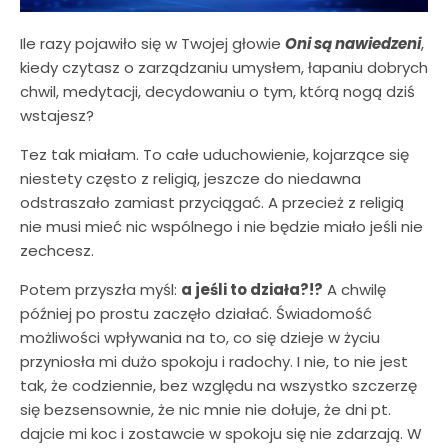
Ile razy pojawiło się w Twojej głowie
Oni są nawiedzeni
,
kiedy czytasz o zarządzaniu umysłem, łapaniu dobrych
chwil, medytacji, decydowaniu o tym, którą nogą dziś
wstajesz?
Tez tak miałam. To całe uduchowienie, kojarzące się
niestety często z religią, jeszcze do niedawna
odstraszało zamiast przyciągać. A przecież z religią
nie musi mieć nic wspólnego i nie będzie miało jeśli nie
zechcesz.
Potem przyszła myśl:
a jeśli to działa?!?
A chwilę
później po prostu zaczęło działać. Świadomość
możliwości wpływania na to, co się dzieje w życiu
przyniosła mi dużo spokoju i radochy. I nie, to nie jest
tak, że codziennie, bez względu na wszystko szczerzę
się bezsensownie, że nic mnie nie dołuje, że dni pt.
dajcie mi koc i zostawcie w spokoju się nie zdarzają. W