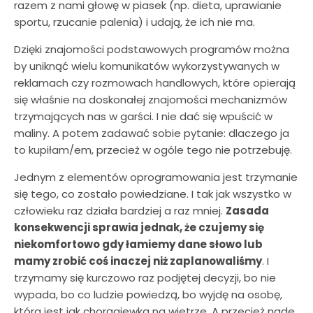
razem z nami głowę w piasek (np. dieta, uprawianie
sportu, rzucanie palenia) i udają, że ich nie ma.
Dzięki znajomości podstawowych programów można
by uniknąć wielu komunikatów wykorzystywanych w
reklamach czy rozmowach handlowych, które opierają
się właśnie na doskonałej znajomości mechanizmów
trzymających nas w garści. I nie dać się wpuścić w
maliny. A potem zadawać sobie pytanie: dlaczego ja
to kupiłam/em, przecież w ogóle tego nie potrzebuję.
Jednym z elementów oprogramowania jest trzymanie
się tego, co zostało powiedziane. I tak jak wszystko w
człowieku raz działa bardziej a raz mniej.
Zasada
konsekwencji sprawia jednak, że czujemy się
niekomfortowo gdy łamiemy dane słowo lub
mamy zrobić coś inaczej niż zaplanowaliśmy
. I
trzymamy się kurczowo raz podjętej decyzji, bo nie
wypada, bo co ludzie powiedzą, bo wyjdę na osobę,
która jest jak chorągiewka na wietrze. A przecież nade