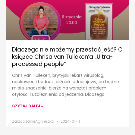
Dlaczego nie możemy przestać jeść? O
książce Chrisa van Tulleken’a „Ultra-
processed people”
Chris van Tulleken, brytyjski lekarz wirusolog,
naukowiec i badacz, bliźniak jednojajowy, co będzie
miało znaczenie, bierze na warsztat problem
otyłości i uzależnienia od jedzenia. Dlaczego
CZYTAJ DALEJ »
ZarzadzanieAgnieszka
2024-01-11