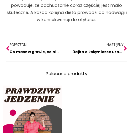
powoduje, że odchudzanie coraz częściej jest mało
skuteczne. A każda kolejna dieta prowadzi do nadwagi i
w konsekwencji do otyłości.
Prev
Na
POPRZEDNI
NASTĘPNY
Co masz w głowie, co nie pozwala Ci schudnąć?
Bajka o księżniczce uratowanej z cukrowej wieży
Polecane produkty