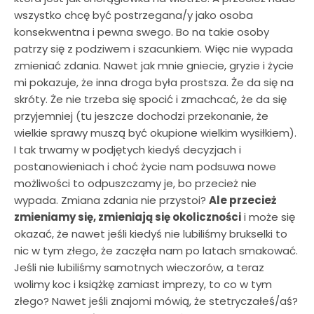
wszystko chcę być postrzegana/y jako osoba
konsekwentna i pewna swego. Bo na takie osoby
patrzy się z podziwem i szacunkiem. Więc nie wypada
zmieniać zdania. Nawet jak mnie gniecie, gryzie i życie
mi pokazuje, że inna droga była prostsza. Że da się na
skróty. Że nie trzeba się spocić i zmachcać, że da się
przyjemniej (tu jeszcze dochodzi przekonanie, że
wielkie sprawy muszą być okupione wielkim wysiłkiem).
I tak trwamy w podjętych kiedyś decyzjach i
postanowieniach i choć życie nam podsuwa nowe
możliwości to odpuszczamy je, bo przecież nie
wypada. Zmiana zdania nie przystoi?
Ale przecież
zmieniamy się, zmieniają się okoliczności
i może się
okazać, że nawet jeśli kiedyś nie lubiliśmy brukselki to
nic w tym złego, że zaczęła nam po latach smakować.
Jeśli nie lubiliśmy samotnych wieczorów, a teraz
wolimy koc i książkę zamiast imprezy, to co w tym
złego? Nawet jeśli znajomi mówią, że stetryczałeś/aś?