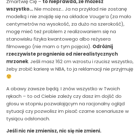
Zmartwię Cię –
to nieprawda, że możesz
wszystko…
Nie możesz… Ja na przykład nie zostanę
modelką i nie znajdę się na okładce Vouge’a (za mało
centymetrów na wysokość, za dużo na szerokość),
mogę mieć też problem z realizowaniem się na
stanowisku fizyka kwantowego albo reżysera
filmowego (nie mam o tym pojęcia).
Odróżnij
rzeczywiste pragnienia od nierealistycznych
mrzonek
. Jeśli masz 162 cm wzrostu i rzucisz wszystko,
żeby zrobić karierę w NBA, to ja reklamacji nie przyjmuję
A obawy zawsze będą. I znów wszystko w Twoich
rękach – to od Ciebie zależy czy dasz im dojść do
głosu w stopniu pozwalającym na racjonalny ogląd
sytuacji czy pozwolisz im pisać czarne scenariusze w
tysiącu odsłonach.
Jeśli nic nie zmienisz, nic się nie zmieni.