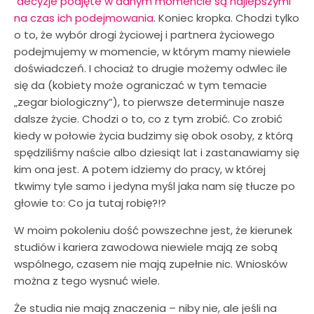
decyzje podjęte w danym momencie są najlepszymi
na czas ich podejmowania
. Koniec kropka. Chodzi tylko
o to, że wybór drogi życiowej i partnera życiowego
podejmujemy w momencie, w którym mamy niewiele
doświadczeń. I chociaż to drugie możemy odwlec ile
się da (kobiety może ograniczać w tym temacie
„zegar biologiczny”), to pierwsze determinuje nasze
dalsze życie. Chodzi o to, co z tym zrobić. Co zrobić
kiedy w połowie życia budzimy się obok osoby, z którą
spędziliśmy naście albo dziesiąt lat i zastanawiamy się
kim ona jest. A potem idziemy do pracy, w której
tkwimy tyle samo i jedyna myśl jaka nam się tłucze po
głowie to: Co ja tutaj robię?!?
W moim pokoleniu dość powszechne jest, że kierunek
studiów i kariera zawodowa niewiele mają ze sobą
wspólnego, czasem nie mają zupełnie nic. Wniosków
można z tego wysnuć wiele.
Że studia nie mają znaczenia – niby nie, ale jeśli na