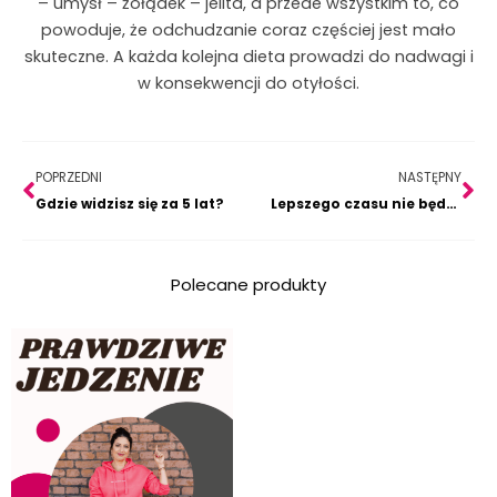
– umysł – żołądek – jelita, a przede wszystkim to, co
powoduje, że odchudzanie coraz częściej jest mało
skuteczne. A każda kolejna dieta prowadzi do nadwagi i
w konsekwencji do otyłości.
Prev
Na
POPRZEDNI
NASTĘPNY
Gdzie widzisz się za 5 lat?
Lepszego czasu nie będzie, czyli kiedyś to zrobię…
Polecane produkty