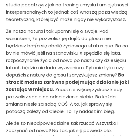
studia popatrzysz jak na trening umysłu i umiejętności
interpersonalnych to jednak coś wnoszą poza wiedzą
teoretyczną, której być może nigdy nie wykorzystasz.
Że nasza natura i tak upomni się o swoje. Pod
warunkiem, że pozwolisz jej dojść do głosu i nie
będziesz bał/a się obalić życiowego status quo. Bo co
by nie mówić jeśli na stanowisku X spędziło się lata,
rozpoczynanie życia od nowa po nastu czy dziesięciu
latach będzie nie lada wyzwaniem. Pytanie tylko czy
dopuścisz naturę do głosu i zaryzykujesz zmianę?
Bo
stracić możesz zarówno podejmując działanie jak i
zostając w miejscu.
Znacznie więcej zyskasz kiedy
pozwolisz sobie na odnalezienie siebie. Bo każda
zmiana niesie za sobą COŚ. A to, jak sprawy się
potoczą zależy od Ciebie. To Ty nadasz im bieg.
Ale że to nieodpowiedzialne tak rzucać wszystko i
zaczynać od nowa? No tak, jak się powiedziało…