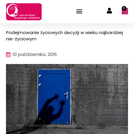
Przejdź
0
Wóz
do
treści
Podejmowanie życiowych decyzji w wieku najbardziej
nie-życiowym
10 października, 2016