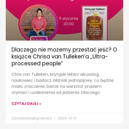
Dlaczego nie możemy przestać jeść? O
książce Chrisa van Tulleken’a „Ultra-
processed people”
Chris van Tulleken, brytyjski lekarz wirusolog,
naukowiec i badacz, bliźniak jednojajowy, co będzie
miało znaczenie, bierze na warsztat problem
otyłości i uzależnienia od jedzenia. Dlaczego
CZYTAJ DALEJ »
ZarzadzanieAgnieszka
2024-01-11