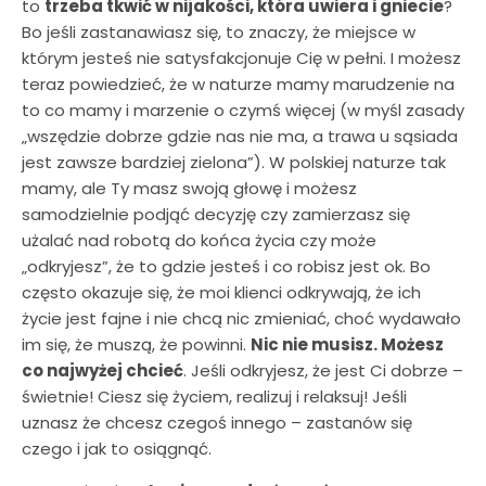
to
trzeba tkwić w nijakości, która uwiera i gniecie
?
Bo jeśli zastanawiasz się, to znaczy, że miejsce w
którym jesteś nie satysfakcjonuje Cię w pełni. I możesz
teraz powiedzieć, że w naturze mamy marudzenie na
to co mamy i marzenie o czymś więcej (w myśl zasady
„wszędzie dobrze gdzie nas nie ma, a trawa u sąsiada
jest zawsze bardziej zielona”). W polskiej naturze tak
mamy, ale Ty masz swoją głowę i możesz
samodzielnie podjąć decyzję czy zamierzasz się
użalać nad robotą do końca życia czy może
„odkryjesz”, że to gdzie jesteś i co robisz jest ok. Bo
często okazuje się, że moi klienci odkrywają, że ich
życie jest fajne i nie chcą nic zmieniać, choć wydawało
im się, że muszą, że powinni.
Nic nie musisz. Możesz
co najwyżej chcieć
. Jeśli odkryjesz, że jest Ci dobrze –
świetnie! Ciesz się życiem, realizuj i relaksuj! Jeśli
uznasz że chcesz czegoś innego – zastanów się
czego i jak to osiągnąć.