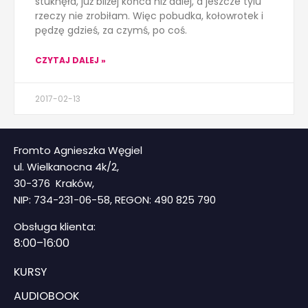
stuknęła, już bliżej końca niż dalej, a jeszcze tylu
rzeczy nie zrobiłam. Więc pobudka, kołowrotek i
pędzę gdzieś, za czymś, po coś.
CZYTAJ DALEJ »
2017-02-13
Fromto Agnieszka Węgiel
ul. Wielkanocna 4k/2,
30-376 Kraków,
NIP: 734-231-06-58, REGON: 490 825 790
Obsługa klienta:
8
:00–16:00
KURSY
AUDIOBOOK