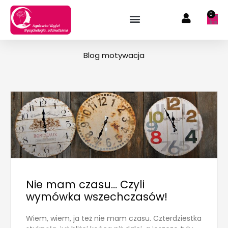
Przejdź
0
Wóz
do
treści
Blog motywacja
Nie mam czasu… Czyli
wymówka wszechczasów!
Wiem, wiem, ja też nie mam czasu. Czterdziestka