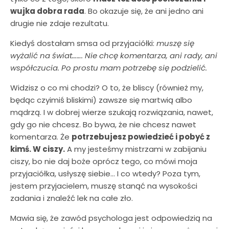
wujka dobra rada
. Bo okazuje się, że ani jedno ani
drugie nie zdaje rezultatu.
Kiedyś dostałam smsa od przyjaciółki:
muszę się
wyżalić na świat……. Nie chcę komentarza, ani rady, ani
współczucia. Po prostu mam potrzebę się podzielić.
Widzisz o co mi chodzi? O to, że bliscy (również my,
będąc czyimiś bliskimi) zawsze się martwią albo
mądrzą. I w dobrej wierze szukają rozwiązania, nawet,
gdy go nie chcesz. Bo bywa, że nie chcesz nawet
komentarza. Że
potrzebujesz powiedzieć i pobyć z
kimś. W ciszy.
A my jesteśmy mistrzami w zabijaniu
ciszy, bo nie daj boże oprócz tego, co mówi moja
przyjaciółka, usłyszę siebie… I co wtedy? Poza tym,
jestem przyjacielem, muszę stanąć na wysokości
zadania i znaleźć lek na całe zło.
Mawia się, że zawód psychologa jest odpowiedzią na