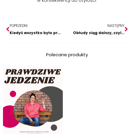
w konsekwencji do otyłości.
Prev
Na
POPRZEDNI
NASTĘPNY
Kiedyś wszystko było prostsze, nawet chodzenie na szpilkach!
Obłudy ciąg dalszy, czyli jak na Chylińskiej psy wieszano.
Polecane produkty