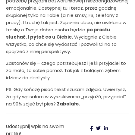
potrzebę przyjaźni bezwarunkowej i niezaangażowanej
emocjonalnie. Dostępnej tu i teraz, przez godzinę
skupionej tylko na Tobie (a nie smsy, FB, telefony z
pracy). I trochę tak jest. Zupełnie obca, nie uwikłana w
troskę o Twoje dobro osoba będzie
po prostu
słuchać. I pytać co u Ciebie.
Wyciągnie z Ciebie
wszystko, co chce się wydostać i pozwoli Ci na to
spojrzeć z innej perspektywy.
Zastanów się – czego potrzebujesz i jeśli przyjaciel to
za mało, to sobie pomóż. Tak jak z bolącym zębem
idziesz do dentysty.
PS. Gdy kończę pisać tekst szukam zdjęcia. Uwierzysz,
że gdy wpisałam w wyszukiwarce „przyjaźń, przyjaciel”
na 90% zdjęć był pies?
Zabolało.
Udostępnij wpis na swoim
profilu!