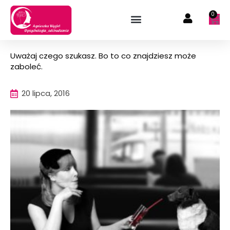
Przejdź
0
Wóz
do
treści
Uważaj czego szukasz. Bo to co znajdziesz może
zaboleć.
20 lipca, 2016