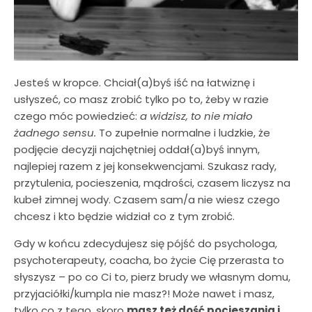
Jesteś w kropce. Chciał(a)byś iść na łatwiznę i
usłyszeć, co masz zrobić tylko po to, żeby w razie
czego móc powiedzieć:
a widzisz, to nie miało
żadnego sensu.
To zupełnie normalne i ludzkie, że
podjęcie decyzji najchętniej oddał(a)byś innym,
najlepiej razem z jej konsekwencjami. Szukasz rady,
przytulenia, pocieszenia, mądrości, czasem liczysz na
kubeł zimnej wody. Czasem sam/a nie wiesz czego
chcesz i kto będzie widział co z tym zrobić.
Gdy w końcu zdecydujesz się pójść do psychologa,
psychoterapeuty, coacha, bo życie Cię przerasta to
słyszysz – po co Ci to, pierz brudy we własnym domu,
przyjaciółki/kumpla nie masz?! Może nawet i masz,
tylko co z tego, skoro
masz też dość pocieszania i