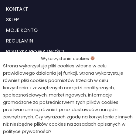
KONTAKT
SKLEP
MOJE KONTO
REGULAMIN
POLITYKA PRYWATNOŚCI
Wykorzystanie cookies
USTAWIENIA COOKIES
Strona wykorzystuje pliki cookies własne w celu
prawidłowego działania jej funkcji. Strona wykorzystuje
również pliki cookies podmiotów trzecich w celu
Formularz odstąpienia od umowy
Chcesz wiedzieć więcej?
korzystania z zewnętrznych narzędzi analitycznych,
Napisz do mnie!
społecznościowych, marketingowych. Informacje
gromadzone za pośrednictwem tych plików cookies
kontakt@agnieszkawegiel.pl
przetwarzane są również przez dostawców narzędzi
zewnętrznych. Czy wyrażach zgodę na korzystanie z innych
664 687 026
niż niezbędne plików cookies na zasadach opisanych w
F
I
polityce prywatności?