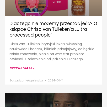
Dlaczego nie możemy przestać jeść? O
książce Chrisa van Tulleken’a „Ultra-
processed people”
Chris van Tulleken, brytyjski lekarz wirusolog,
naukowiec i badacz, bliźniak jednojajowy, co będzie
miało znaczenie, bierze na warsztat problem
otyłości i uzależnienia od jedzenia. Dlaczego
CZYTAJ DALEJ »
ZarzadzanieAgnieszka
2024-01-11