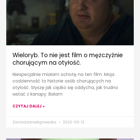
Wieloryb. To nie jest film o mężczyźnie
chorującym na otyłość.
Niespecjalnie miałam ochotę na ten film. Moja
codzienność to historie osób chorujących na
otyłość. Słyszę jak ciężko się oddycha, jak trudno
wstać z kanapy. Bałam
CZYTAJ DALEJ »
ZarzadzanieAgnieszka
2023-03-12