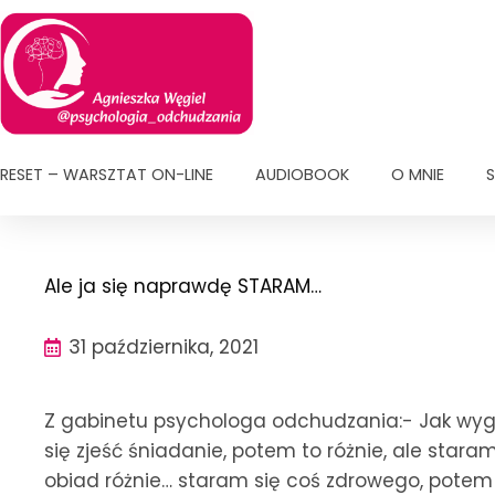
Przejdź
do
treści
RESET – WARSZTAT ON-LINE
AUDIOBOOK
O MNIE
S
Ale ja się naprawdę STARAM…
31 października, 2021
Z gabinetu psychologa odchudzania:- Jak wyg
się zjeść śniadanie, potem to różnie, ale stara
obiad różnie… staram się coś zdrowego, potem 