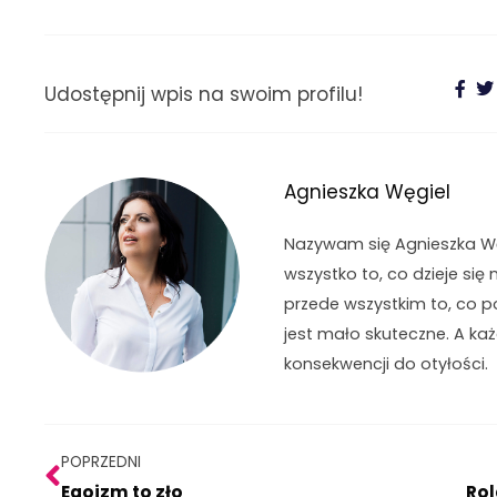
Udostępnij wpis na swoim profilu!
Agnieszka Węgiel
Nazywam się Agnieszka Węg
wszystko to, co dzieje się 
przede wszystkim to, co p
jest mało skuteczne. A ka
konsekwencji do otyłości.
Prev
POPRZEDNI
Egoizm to zło