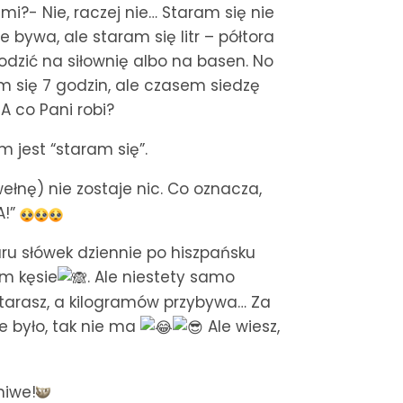
i?- Nie, raczej nie… Staram się nie
 bywa, ale staram się litr – półtora
odzić na siłownię albo na basen. No
am się 7 godzin, ale czasem siedzę
 A co Pani robi?
 jest “staram się”.
ełnę) nie zostaje nic. Co oznacza,
A!”
aru słówek dziennie po hiszpańsku
ym kęsie
. Ale niestety samo
ę starasz, a kilogramów przybywa… Za
ie było, tak nie ma
Ale wiesz,
niwe!