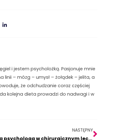
iel i jestem psycholożką. Pasjonuje mnie
na linii – mózg – umysł – żołądek – jelita, a
owoduje, że odchudzanie coraz częściej
żda kolejna dieta prowadzi do nadwagi i w
Następny
NASTĘPNY
Rola psychologa w chirurgicznym leczeniu otyłości.