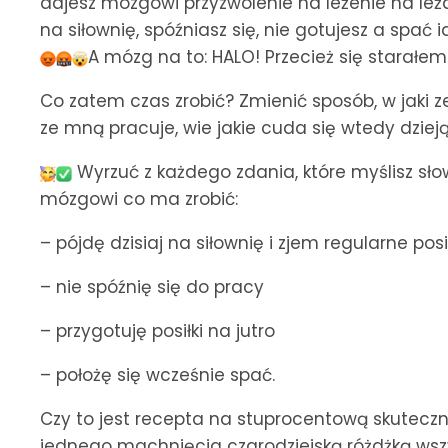
dajesz mózgowi przyzwolenie na leżenie na leżac
na siłownię, spóźniasz się, nie gotujesz a spać i
A mózg na to: HALO! Przecież się starałem!
Co zatem czas zrobić? Zmienić sposób, w jaki 
ze mną pracuje, wie jakie cuda się wtedy dziej
Wyrzuć z każdego zdania, które myślisz sł
mózgowi co ma zrobić:
– pójdę dzisiaj na siłownię i zjem regularne posi
– nie spóźnię się do pracy
– przygotuję posiłki na jutro
– położę się wcześnie spać.
Czy to jest recepta na stuprocentową skuteczn
jednego machnięcia czarodziejską różdżką wsz