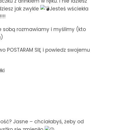
zku z drinkiem w ręku. I nie idziesz
dziesz jak zwykle
Jesteś wściekła
!!!
ze sobą rozmawiamy i myślimy (kto
ą)
owo POSTARAM SIĘ i powiedz swojemu
łki
ość? Jasne – chciałabyś, żeby od
ystko się zmieniło