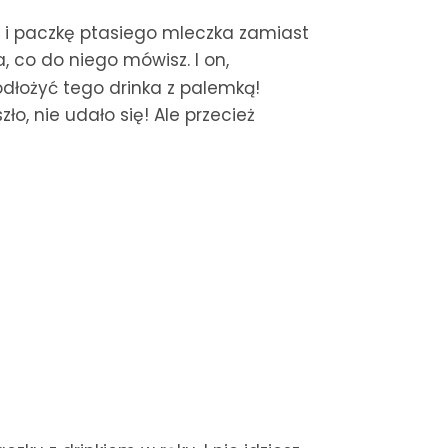
m i paczkę ptasiego mleczka zamiast
 co do niego mówisz. I on,
 odłożyć tego drinka z palemką!
ło, nie udało się! Ale przecież