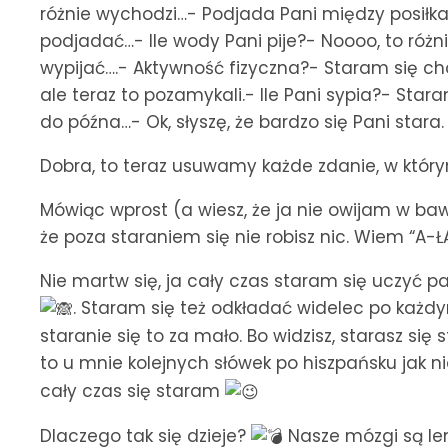
różnie wychodzi…- Podjada Pani między posiłkam
podjadać…- Ile wody Pani pije?- Noooo, to różnie
wypijać….- Aktywność fizyczna?- Staram się ch
ale teraz to pozamykali.- Ile Pani sypia?- Star
do późna…- Ok, słyszę, że bardzo się Pani stara.
Dobra, to teraz usuwamy każde zdanie, w którym
Mówiąc wprost (a wiesz, że ja nie owijam w baw
że poza staraniem się nie robisz nic. Wiem “A-Ł
Nie martw się, ja cały czas staram się uczyć p
. Staram się też odkładać widelec po każd
staranie się to za mało. Bo widzisz, starasz si
to u mnie kolejnych słówek po hiszpańsku jak n
cały czas się staram
Dlaczego tak się dzieje?
Nasze mózgi są le