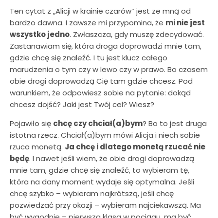
Ten cytat z „Alicji w krainie czarów” jest ze mną od
bardzo dawna. I zawsze mi przypomina, że
mi nie jest
wszystko jedno
. Zwłaszcza, gdy muszę zdecydować.
Zastanawiam się, która droga doprowadzi mnie tam,
gdzie chcę się znaleźć. I tu jest klucz całego
marudzenia o tym czy w lewo czy w prawo. Bo czasem
obie drogi doprowadzą Cię tam gdzie chcesz. Pod
warunkiem, że odpowiesz sobie na pytanie: dokąd
chcesz dojść? Jaki jest Twój cel? Wiesz?
Pojawiło się
chcę czy chciał(a)bym
? Bo to jest druga
istotna rzecz. Chciał(a)bym mówi Alicja i niech sobie
rzuca monetą.
Ja chcę i dlatego monetą rzucać nie
będę
. I nawet jeśli wiem, że obie drogi doprowadzą
mnie tam, gdzie chcę się znaleźć, to wybieram tę,
która na dany moment wydaje się optymalna. Jeśli
chcę szybko – wybieram najkrótszą, jeśli chcę
pozwiedzać przy okazji – wybieram najciekawszą. Ma
być wygodnie – pierwsza klasa w pociągu, ma być