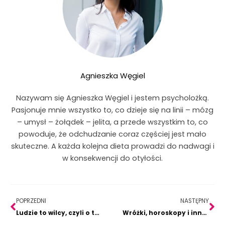
Agnieszka Węgiel
Nazywam się Agnieszka Węgiel i jestem psycholożką.
Pasjonuje mnie wszystko to, co dzieje się na linii – mózg
– umysł – żołądek – jelita, a przede wszystkim to, co
powoduje, że odchudzanie coraz częściej jest mało
skuteczne. A każda kolejna dieta prowadzi do nadwagi i
w konsekwencji do otyłości.
Prev
Na
POPRZEDNI
NASTĘPNY
Ludzie to wilcy, czyli o tym, że nie wszyscy.
Wróżki, horoskopy i inne czary mary