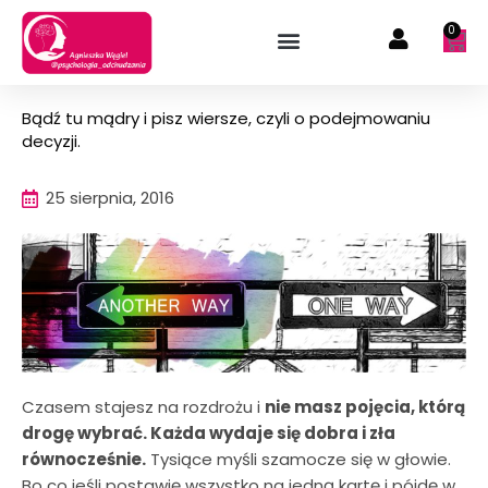
Przejdź
0
Wóz
do
treści
Bądź tu mądry i pisz wiersze, czyli o podejmowaniu
decyzji.
25 sierpnia, 2016
Czasem stajesz na rozdrożu i
nie masz pojęcia, którą
drogę wybrać. Każda wydaje się dobra i zła
równocześnie.
Tysiące myśli szamocze się w głowie.
Bo co jeśli postawię wszystko na jedną kartę i pójdę w