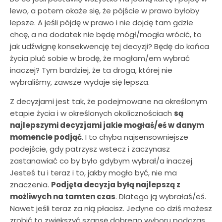
lewo, a potem okaże się, że pójście w prawo byłoby
lepsze. A jeśli pójdę w prawo i nie dojdę tam gdzie
chcę, a na dodatek nie będę mógł/mogła wrócić, to
jak udźwignę konsekwencję tej decyzji? Będę do końca
życia pluć sobie w brodę, że mogłam/em wybrać
inaczej? Tym bardziej, że ta droga, której nie
wybraliśmy, zawsze wydaje się lepsza.
Z decyzjami jest tak, że podejmowane na określonym
etapie życia i w określonych okolicznościach
są
najlepszymi decyzjami jakie mogłaś/eś w danym
momencie podjąć
. I to chyba najsensowniejsze
podejście, gdy patrzysz wstecz i zaczynasz
zastanawiać co by było gdybym wybrał/a inaczej.
Jesteś tu i teraz i to, jakby mogło być, nie ma
znaczenia.
Podjęta decyzja byłą najlepszą z
możliwych na tamten czas
. Dlatego ją wybrałaś/eś.
Nawet jeśli teraz za nią płacisz. Jedyne co dziś możesz
zrobić to zwiększyć szansę dobrego wyboru podczas