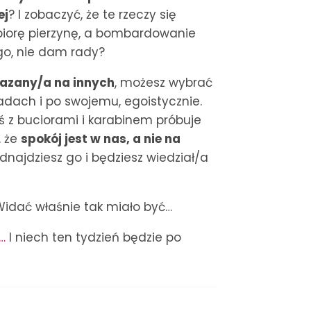
ej
? I zobaczyć, że te rzeczy się
a biorę pierzynę, a bombardowanie
go, nie dam rady?
skazany/a na innych
, możesz wybrać
adach i po swojemu, egoistycznie.
oś z buciorami i karabinem próbuje
, że
spokój jest w nas, a nie na
odnajdziesz go i będziesz wiedział/a
 Widać właśnie tak miało być…
…
I niech ten tydzień będzie po