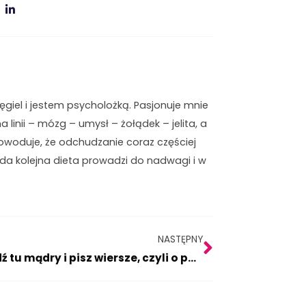
iel i jestem psycholożką. Pasjonuje mnie
na linii – mózg – umysł – żołądek – jelita, a
owoduje, że odchudzanie coraz częściej
żda kolejna dieta prowadzi do nadwagi i w
Następny
NASTĘPNY
Bądź tu mądry i pisz wiersze, czyli o podejmowaniu decyzji.