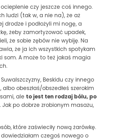
 ocieplenie czy jeszcze coś innego.
 ludzi (tak w, a nie na), że aż
j drodze i podłożyli mi nogę, a
szkę, żeby zamortyzować upadek,
li, że sobie zębów nie wybiję. Na
ia, że ja ich wszystkich spotykam
ki som. A może to też jakaś magia
ch.
j Suwalszczyzny, Beskidu czy innego
, albo obeszłaś/obszedłeś szerokim
asami, ale
to jest ten rodzaj bólu, po
. Jak po dobrze zrobionym masażu,
sób, które zaświeciły nową żarówkę.
ów dowiedziałam czegoś nowego o