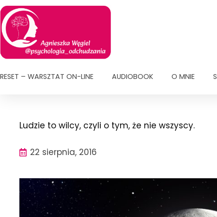
Przejdź
do
treści
RESET – WARSZTAT ON-LINE
AUDIOBOOK
O MNIE
S
Ludzie to wilcy, czyli o tym, że nie wszyscy.
22 sierpnia, 2016