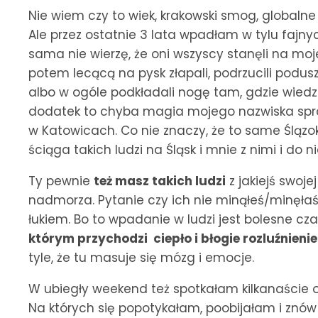
Nie wiem czy to wiek, krakowski smog, globalne
Ale przez ostatnie 3 lata wpadłam w tylu fajnych
sama nie wierzę, że oni wszyscy stanęli na moje
potem lecącą na pysk złapali, podrzucili podu
albo w ogóle podkładali nogę tam, gdzie wiedzie
dodatek to chyba magia mojego nazwiska spraw
w Katowicach. Co nie znaczy, że to same Ślązo
ściąga takich ludzi na Śląsk i mnie z nimi i do ni
Ty pewnie
też masz takich ludzi
z jakiejś swoje
nadmorza. Pytanie czy ich nie minąłeś/minęłaś
łukiem. Bo to wpadanie w ludzi jest bolesne cz
którym przychodzi ciepło i błogie rozluźnienie
tyle, że tu masuje się mózg i emocje.
W ubiegły weekend też spotkałam kilkanaście o
Na których się popotykałam, poobijałam i zn