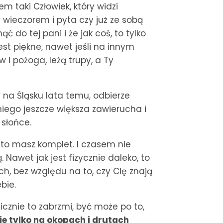
tem taki Człowiek, który widzi
 wieczorem i pyta czy już ze sobą
 do tej pani i że jak coś, to tylko
est piękne, nawet jeśli na innym
 i pożoga, leżą trupy, a Ty
y na Śląsku lata temu, odbierze
 niego jeszcze większa zawierucha i
słońce.
a to masz komplet. I czasem nie
Nawet jak jest fizycznie daleko, to
ch, bez względu na to, czy Cię znają
bie.
zoficznie to zabrzmi, być może po to,
ie tylko na okopach i drutach