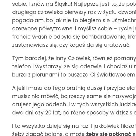
sobie. I znów na Śląsku! Najlepsze jest to, że po
drugiego człowieka pierwszy raz w życiu dzwoni
pogadałam, bo jak nie to biegiem się uśmiechnąć
czerwone półwytrawne. I myślisz sobie – życie j
froncie właśnie odbyło się bombardowanie, krew
zastanawiasz się, czy kogoś da się uratować.
Tym bardziej, że inny Człowiek, również poznan
telefon i wystarczy, że się odezwie. I chociaż u
burza z piorunami to puszcza Ci światłowodem 
A jeśli masz do tego bratnią duszę i przyjaciel
musisz nic mówić, bo rzeczy same się nazywają. 
czujesz jego oddech. I w tych wszystkich ludzia
dwa dni czy 20 lat, na różne sposoby widzisz sie
I to wszystko dzieje się na raz. I jakkolwiek filo
żeby złapać balans, a może
żeby się potknąć n