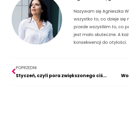
Nazywam się Agnieszka Węg
wszystko to, co dzieje się 
przede wszystkim to, co p
jest mało skuteczne. A ka
konsekwencji do otyłości.
Prev
POPRZEDNI
Styczeń, czyli pora zwiększonego ciśnięcia