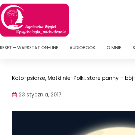
Przejdź
do
treści
RESET – WARSZTAT ON-LINE
AUDIOBOOK
O MNIE
S
Koto-psiarze, Matki nie-Polki, stare panny – bó
23 stycznia, 2017