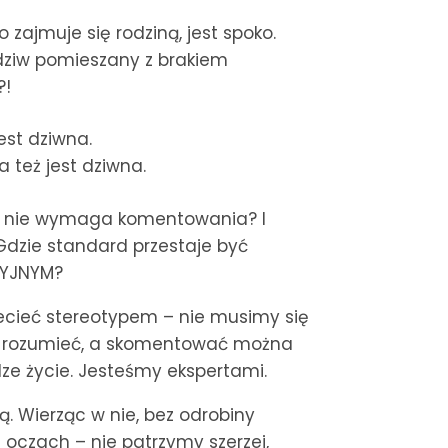
 zajmuje się rodziną, jest spoko.
dziw pomieszany z brakiem
?!
jest dziwna.
a też jest dziwna.
óry nie wymaga komentowania? I
 Gdzie standard przestaje być
SYJNYM?
cieć stereotypem – nie musimy się
my rozumieć, a skomentować można
e życie. Jesteśmy ekspertami.
ą. Wierząc w nie, bez odrobiny
a oczach – nie patrzymy szerzej,