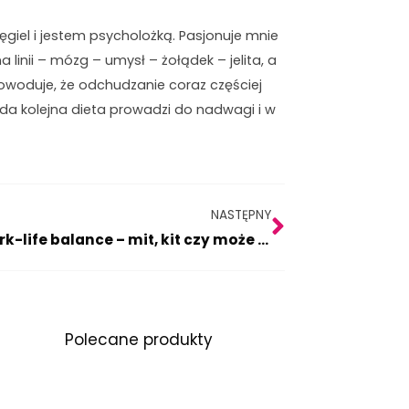
iel i jestem psycholożką. Pasjonuje mnie
na linii – mózg – umysł – żołądek – jelita, a
owoduje, że odchudzanie coraz częściej
żda kolejna dieta prowadzi do nadwagi i w
Następny
NASTĘPNY
Work-life balance – mit, kit czy może da się?
Polecane produkty