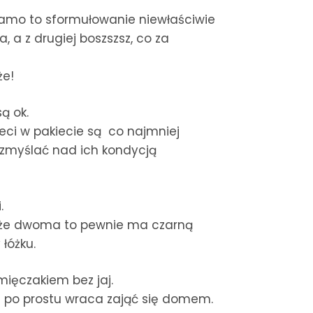
amo to sformułowanie niewłaściwie
a, a z drugiej boszszsz, co za
że!
ą ok.
ieci w pakiecie są co najmniej
rozmyślać nad ich kondycją
.
 boże dwoma to pewnie ma czarną
 łóżku.
mięczakiem bez jaj.
 po prostu wraca zająć się domem.