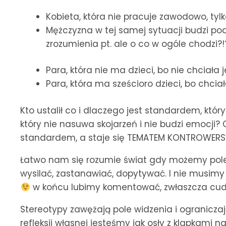
Kobieta, która nie pracuje zawodowo, tylko
Mężczyzna w tej samej sytuacji budzi po
zrozumienia pt. ale o co w ogóle chodzi?!
Para, która nie ma dzieci, bo nie chciała 
Para, która ma sześcioro dzieci, bo chciał
Kto ustalił co i dlaczego jest standardem, kt
który nie nasuwa skojarzeń i nie budzi emocji?
standardem, a staje się TEMATEM KONTROWER
Łatwo nam się rozumie świat gdy możemy pole
wysilać, zastanawiać, dopytywać. I nie musi
w końcu lubimy komentować, zwłaszcza cudz
Stereotypy zawężają pole widzenia i ograniczaj
refleksji własnej jesteśmy jak osły z klapkami n