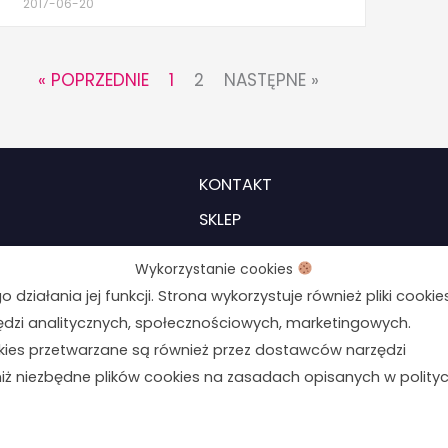
2017-06-20
« POPRZEDNIE
1
2
NASTĘPNE »
KONTAKT
SKLEP
MOJE KONTO
Wykorzystanie cookies
REGULAMIN
działania jej funkcji. Strona wykorzystuje również pliki cookie
POLITYKA PRYWATNOŚCI
ędzi analitycznych, społecznościowych, marketingowych.
ies przetwarzane są również przez dostawców narzędzi
USTAWIENIA COOKIES
niż niezbędne plików cookies na zasadach opisanych w polity
Formularz odstąpienia od umo