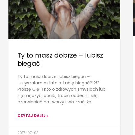
Ty to masz dobrze – lubisz
biegać!
Ty to masz dobrze, lubisz biegać –
usłyszałam ostatnio. Lubię biegać?!?!?
Proszę Cię!!! Kto o zdrowych zmysłach lubi
się męczyć, pocić, tracić oddech i siłę,
czerwienieć na twarzy i wkurzać, że
CZYTAJ DALEJ »
2017-07-03