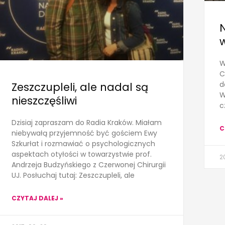
W
C
d
Zeszczupleli, ale nadal są
W
nieszczęśliwi
c
Dzisiaj zapraszam do Radia Kraków. Miałam
C
niebywałą przyjemność być gościem Ewy
Szkurłat i rozmawiać o psychologicznych
aspektach otyłości w towarzystwie prof.
2
Andrzeja Budzyńskiego z Czerwonej Chirurgii
UJ. Posłuchaj tutaj: Zeszczupleli, ale
CZYTAJ DALEJ »