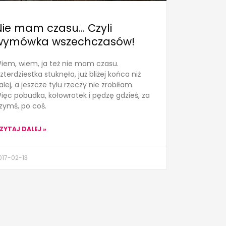
Nie mam czasu… Czyli
wymówka wszechczasów!
iem, wiem, ja też nie mam czasu.
zterdziestka stuknęła, już bliżej końca niż
alej, a jeszcze tylu rzeczy nie zrobiłam.
ięc pobudka, kołowrotek i pędzę gdzieś, za
zymś, po coś.
ZYTAJ DALEJ »
017-02-13