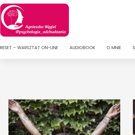
Przejdź
do
treści
RESET – WARSZTAT ON-LINE
AUDIOBOOK
O MNIE
S