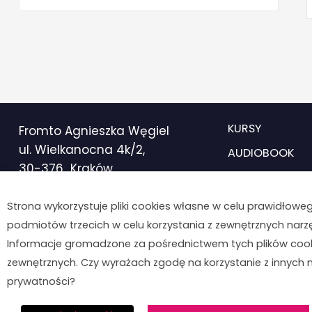
KURSY
Fromto Agnieszka Węgiel
ul. Wielkanocna 4k/2,
AUDIOBOOK
30-376 Kraków,
O MNIE
NIP: 734-231-06-58, REGON:
BLOG
490 825 790
Strona wykorzystuje pliki cookies własne w celu prawidłowego 
KONSULTACJE
podmiotów trzecich w celu korzystania z zewnętrznych narz
Obsługa klienta:
Informacje gromadzone za pośrednictwem tych plików cook
8
:00–16:00
zewnętrznych. Czy wyrażach zgodę na korzystanie z innych 
prywatności?