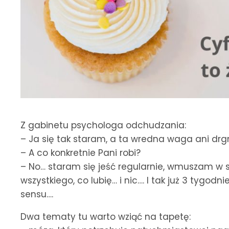
Z gabinetu psychologa odchudzania:
– Ja się tak staram, a ta wredna waga ani dr
– A co konkretnie Pani robi?
– No… staram się jeść regularnie, wmuszam w 
wszystkiego, co lubię… i nic…. I tak już 3 tygodnie
sensu….
Dwa tematy tu warto wziąć na tapetę: