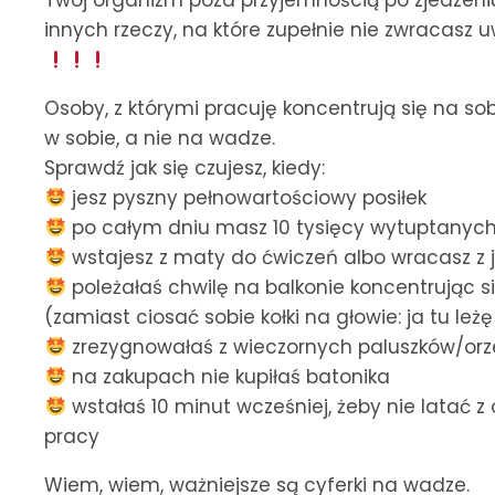
Twój organizm poza przyjemnością po zjedzen
innych rzeczy, na które zupełnie nie zwracasz 
Osoby, z którymi pracuję koncentrują się na sob
w sobie, a nie na wadze.
Sprawdź jak się czujesz, kiedy:
jesz pyszny pełnowartościowy posiłek
po całym dniu masz 10 tysięcy wytuptanych
wstajesz z maty do ćwiczeń albo wracasz z
poleżałaś chwilę na balkonie koncentrując s
(zamiast ciosać sobie kołki na głowie: ja tu le
zrezygnowałaś z wieczornych paluszków/or
na zakupach nie kupiłaś batonika
wstałaś 10 minut wcześniej, żeby nie latać 
pracy
Wiem, wiem, ważniejsze są cyferki na wadze.