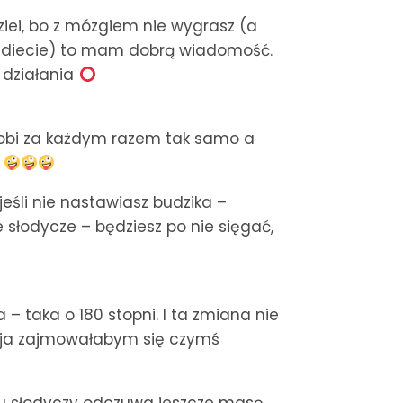
dziei, bo z mózgiem nie wygrasz (a
nej diecie) to mam dobrą wiadomość.
 działania
o robi za każdym razem tak samo a
y
 jeśli nie nastawiasz budzika –
e słodycze – będziesz po nie sięgać,
– taka o 180 stopni. I ta zmiana nie
 a ja zajmowałabym się czymś