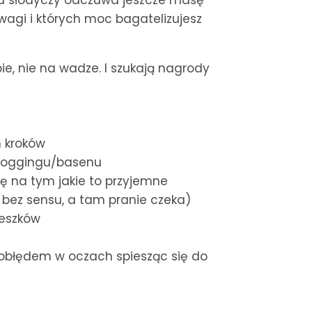
iu słodyczy odczuwa jeszcze masę
uwagi i których moc bagatelizujesz
ie, nie na wadze. I szukają nagrody
 kroków
 joggingu/basenu
ię na tym jakie to przyjemne
żę bez sensu, a tam pranie czeka)
zeszków
z obłędem w oczach spiesząc się do