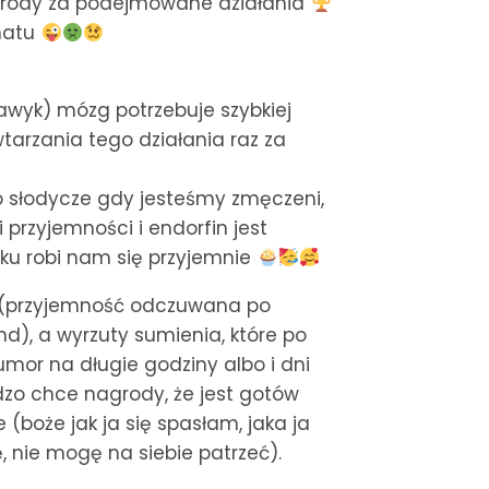
grody za podejmowane działania
matu
wyk) mózg potrzebuje szybkiej
wtarzania tego działania raz za
o słodycze gdy jesteśmy zmęczeni,
przyjemności i endorfin jest
ku robi nam się przyjemnie
o (przyjemność odczuwana po
d), a wyrzuty sumienia, które po
umor na długie godziny albo i dni
dzo chce nagrody, że jest gotów
 (boże jak ja się spasłam, jaka ja
, nie mogę na siebie patrzeć).