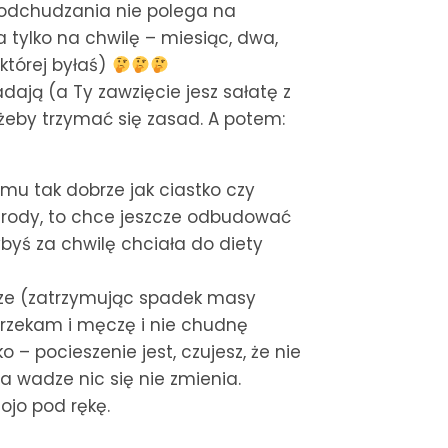
odchudzania nie polega na
 tylko na chwilę – miesiąc, dwa,
której byłaś)
adają (a Ty zawzięcie jesz sałatę z
 żeby trzymać się zasad. A potem:
 mu tak dobrze jak ciastko czy
agrody, to chce jeszcze odbudować
yś za chwilę chciała do diety
dze (zatrzymując spadek masy
wyrzekam i męczę i nie chudnę
 – pocieszenie jest, czujesz, że nie
a wadze nic się nie zmienia.
ojo pod rękę.