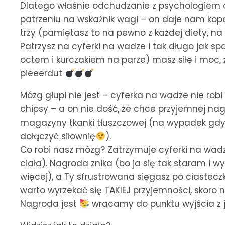
Dlatego właśnie odchudzanie z psychologiem 
patrzeniu na wskaźnik wagi – on daje nam kopa
trzy (pamiętasz to na pewno z każdej diety, na 
Patrzysz na cyferki na wadze i tak długo jak sp
octem i kurczakiem na parze) masz siłę i moc,
pieeerdut
Mózg głupi nie jest – cyferka na wadze nie robi
chipsy – a on nie dość, że chce przyjemnej n
magazyny tkanki tłuszczowej (na wypadek gdyb
dołączyć siłownię
).
Co robi nasz mózg? Zatrzymuje cyferki na wa
ciała). Nagroda znika (bo ja się tak staram i 
więcej), a Ty sfrustrowana sięgasz po ciasteczko
warto wyrzekać się TAKIEJ przyjemności, skoro n
Nagroda jest
wracamy do punktu wyjścia z j