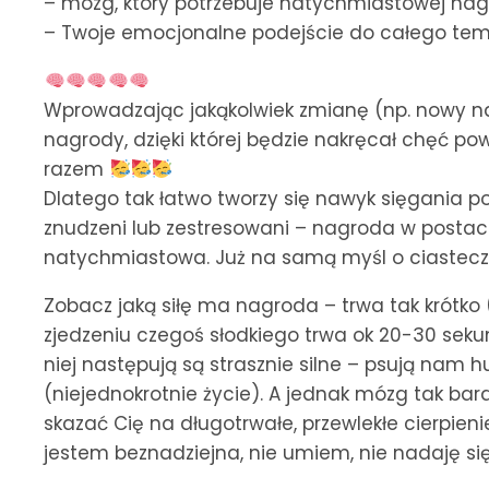
– mózg, który potrzebuje natychmiastowej na
– Twoje emocjonalne podejście do całego te
Wprowadzając jakąkolwiek zmianę (np. nowy na
nagrody, dzięki której będzie nakręcał chęć po
razem
Dlatego tak łatwo tworzy się nawyk sięgania p
znudzeni lub zestresowani – nagroda w postaci 
natychmiastowa. Już na samą myśl o ciastecz
Zobacz jaką siłę ma nagroda – trwa tak krótk
zjedzeniu czegoś słodkiego trwa ok 20-30 sekun
niej następują są strasznie silne – psują nam h
(niejednokrotnie życie). A jednak mózg tak bar
skazać Cię na długotrwałe, przewlekłe cierpienie
jestem beznadziejna, nie umiem, nie nadaję się