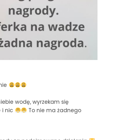
gnie
siebie wodę, wyrzekam się
 i nic
To nie ma żadnego